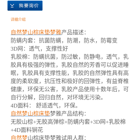
详细介绍
自然梦山棕床垫梦雅
产品描述：
防螨内套：抗菌防螨，防潮，防水，防霉变
3D网：透气，支撑性好
乳胶棉：防螨抗菌，防过敏，防静电，透气，乳
胶具有极强的弹性，乳胶自然的芳香可以促进睡
眠，乳胶具有支撑性能，乳胶的自然弹性具有高
度的柔软度，抗压性和极好的回弹性，有益脊椎
健康，环保无公害，乳胶产品使用十数年后，可
自行分解，回归自然，对环境无污染。
4D面料： 舒适透气，环保。
自然梦山棕床垫
梦雅产品结构：
无胶山棕+无胶高弹棕+防螨内套+3D网+乳胶棉
+4D面料锏花
自然梦
山棕床垫梦雅试用人群：